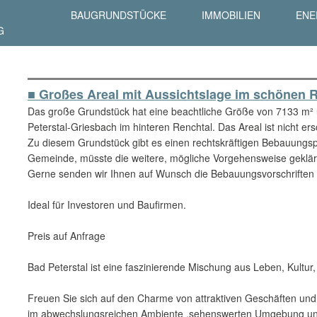
BAUGRUNDSTÜCKE
IMMOBILIEN
ENE
G
■ Großes Areal mit Aussichtslage im schönen R
Das große Grundstück hat eine beachtliche Größe von 7133 m² 
Peterstal-Griesbach im hinteren Renchtal. Das Areal ist nicht er
Zu diesem Grundstück gibt es einen rechtskräftigen Bebauungs
Gemeinde, müsste die weitere, mögliche Vorgehensweise geklär
Gerne senden wir Ihnen auf Wunsch die Bebauungsvorschriften 
Ideal für Investoren und Baufirmen.
Preis auf Anfrage
Bad Peterstal ist eine faszinierende Mischung aus Leben, Kultur
Freuen Sie sich auf den Charme von attraktiven Geschäften und
im abwechslungsreichen Ambiente ,sehenswerten Umgebung un