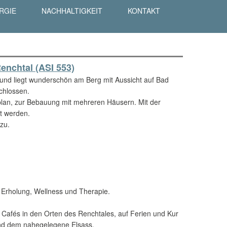
RGIE
NACHHALTIGKEIT
KONTAKT
enchtal (ASI 553)
und liegt wunderschön am Berg mit Aussicht auf Bad
schlossen.
plan, zur Bebauung mit mehreren Häusern. Mit der
t werden.
zu.
, Erholung, Wellness und Therapie.
 Cafés in den Orten des Renchtales, auf Ferien und Kur
d dem nahegelegene Elsass.